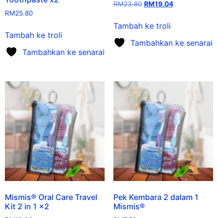
RM
23.80
RM
19.04
RM
25.80
Tambah ke troli
Tambah ke troli
Tambahkan ke senarai
Tambahkan ke senarai
Mismis® Oral Care Travel
Pek Kembara 2 dalam 1
Kit 2 in 1 x2
Mismis®