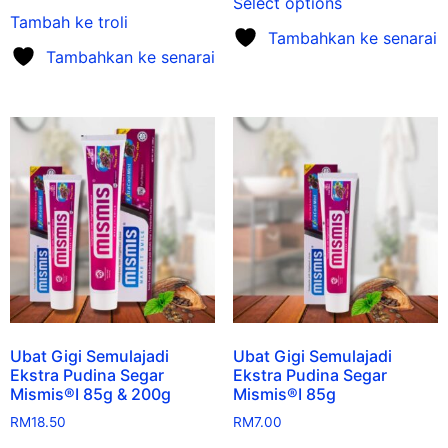
Select options
Tambah ke troli
Tambahkan ke senarai
Tambahkan ke senarai
Ubat Gigi Semulajadi
Ubat Gigi Semulajadi
Ekstra Pudina Segar
Ekstra Pudina Segar
Mismis®I 85g & 200g
Mismis®I 85g
RM
18.50
RM
7.00