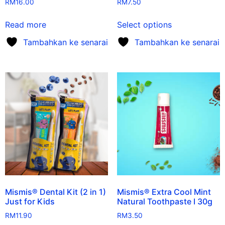
RM
16.00
RM
7.50
Read more
Select options
Tambahkan ke senarai
Tambahkan ke senarai
Mismis® Dental Kit (2 in 1)
Mismis® Extra Cool Mint
Just for Kids
Natural Toothpaste I 30g
RM
11.90
RM
3.50