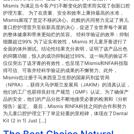
Mismis 为满足当今客户们不断变化的需求而实现了创新口腔
护理方案。 为了在质量、安全和效率上秉持最高的水准，
Mismis展现了坚定不移的决心。此般的共同努力见证了将儿
童口腔护理晋升至崭新高度的决心，促进了全世界每个家庭
的整体健康和带来更灿烂的笑容。 经科学验证的效率：抑制
细菌超过99% 为了证实有效性，Mismis 对儿童牙膏进行了
全面的体外测试。结论性结果充分表明，证明了该产品出色
的抑菌功能，惊人的成功抑制超过99%。这一响亮的验证不
仅仅突出了该牙膏的有效性，也呈现了Mismis和NFA科技取
得可信、可靠并经科学验证的成果的不懈努力。此外，
Mismis也注册于马来西亚卫生部的国家药剂监管局
（NPRA），获得大马伊斯兰发展局（JAKIM）的清真认证，
他们的工厂也获得良好生产规范（GMP）认证。为了确保产
品的安全，他们的产品分批不断地接受必要的检测和《分析
报告》鉴定。 最后，Mismis 和NFA科技之间的合作和努力
为儿童口腔护理立下了举足轻重的里程碑，体现在了Dental
Kit (2 in 1) Just […]