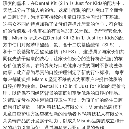
演变的需求，在Dental Kit (2 in 1) Just for Kids的配方中，
天然成分占了惊人的99%。这精心配制的配方突出了全面性
的口腔护理，为培养可持续的儿童口腔卫生习惯打下基础。
这与众不同的特点加强了父母们选择此牙膏的信心，符合我
们的价值观–不含潜在的有害添加剂又环保。 为坚守安全承
诺，Mismis 坚决不在Dental Kit (2 in 1) Just for Kids的配
方中使用对羟苯甲酸酯、氟、含十二烷基硫酸钠（SLS），
和十二烷基聚氧乙醚硫酸钠（SLES）。这强调了与家长们共
同优先孩子健康的决心，让家长们安心的选择符合他们的核
心价值的牙膏。在培养良好口腔健康习惯的同时不影响整体
健康，此产品为尽责的口腔护理制定了新的行业标准。 每家
每户都能负担 Mismis 坚定不移的以为家家户户提供优质的
口腔护理为使命。Dental Kit (2 in 1) Just for Kids的定价合
理，以确保不同经济背景的家庭能享受优质的口腔护理品。
这帮助父母在家中灌输口腔卫生习惯，为孩子们的终生口腔
健康打好基础。 NFA 科技私人有限公司：Mismis品牌旗下
儿童口腔护理方案突破创新的推动者 NFA科技私人有限公司
为尖端产品的开发赋予动力，以成为Mismis品牌的成立和开
发的动力引擎为荣。通过与马来西亚可可局的合作，