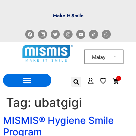
Make It Smile
Malay
0
Tag:
ubatgigi
MISMIS® Hygiene Smile
Program