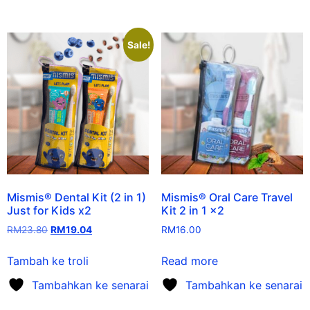
Sale!
Mismis® Dental Kit (2 in 1)
Mismis® Oral Care Travel
Just for Kids x2
Kit 2 in 1 x2
RM
23.80
RM
19.04
RM
16.00
Tambah ke troli
Read more
Tambahkan ke senarai
Tambahkan ke senarai