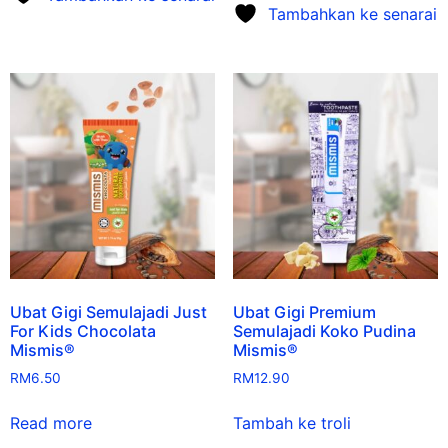
Tambahkan ke senarai
Ubat Gigi Semulajadi Just
Ubat Gigi Premium
For Kids Chocolata
Semulajadi Koko Pudina
Mismis®
Mismis®
RM
6.50
RM
12.90
Read more
Tambah ke troli