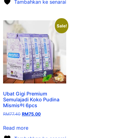
Tambahkan ke senarai
Sale!
Ubat Gigi Premium
Semulajadi Koko Pudina
Mismis®I 6pcs
RM
77.40
RM
75.00
Read more