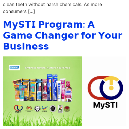
clean teeth without harsh chemicals. As more
consumers […]
𝗠𝘆𝗦𝗧𝗜 𝗣𝗿𝗼𝗴𝗿𝗮𝗺: 𝗔
𝗚𝗮𝗺𝗲 𝗖𝗵𝗮𝗻𝗴𝗲𝗿 𝗳𝗼𝗿 𝗬𝗼𝘂𝗿
𝗕𝘂𝘀𝗶𝗻𝗲𝘀𝘀