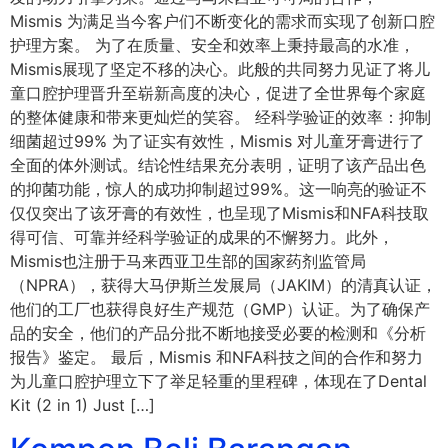
Mismis 为满足当今客户们不断变化的需求而实现了创新口腔
护理方案。 为了在质量、安全和效率上秉持最高的水准，
Mismis展现了坚定不移的决心。此般的共同努力见证了将儿
童口腔护理晋升至崭新高度的决心，促进了全世界每个家庭
的整体健康和带来更灿烂的笑容。 经科学验证的效率：抑制
细菌超过99% 为了证实有效性，Mismis 对儿童牙膏进行了
全面的体外测试。结论性结果充分表明，证明了该产品出色
的抑菌功能，惊人的成功抑制超过99%。这一响亮的验证不
仅仅突出了该牙膏的有效性，也呈现了Mismis和NFA科技取
得可信、可靠并经科学验证的成果的不懈努力。此外，
Mismis也注册于马来西亚卫生部的国家药剂监管局
（NPRA），获得大马伊斯兰发展局（JAKIM）的清真认证，
他们的工厂也获得良好生产规范（GMP）认证。为了确保产
品的安全，他们的产品分批不断地接受必要的检测和《分析
报告》鉴定。 最后，Mismis 和NFA科技之间的合作和努力
为儿童口腔护理立下了举足轻重的里程碑，体现在了Dental
Kit (2 in 1) Just […]