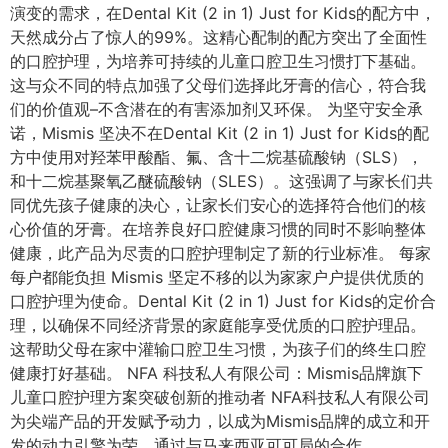
演变的需求，在Dental Kit (2 in 1) Just for Kids的配方中，
天然成分占了惊人的99%。这精心配制的配方突出了全面性
的口腔护理，为培养可持续的儿童口腔卫生习惯打下基础。
这与众不同的特点加强了父母们选择此牙膏的信心，符合我
们的价值观–不含潜在的有害添加剂又环保。 为坚守安全承
诺，Mismis 坚决不在Dental Kit (2 in 1) Just for Kids的配
方中使用对羟苯甲酸酯、氟、含十二烷基硫酸钠（SLS），
和十二烷基聚氧乙醚硫酸钠（SLES）。这强调了与家长们共
同优先孩子健康的决心，让家长们安心的选择符合他们的核
心价值的牙膏。在培养良好口腔健康习惯的同时不影响整体
健康，此产品为尽责的口腔护理制定了新的行业标准。 每家
每户都能负担 Mismis 坚定不移的以为家家户户提供优质的
口腔护理为使命。Dental Kit (2 in 1) Just for Kids的定价合
理，以确保不同经济背景的家庭能享受优质的口腔护理品。
这帮助父母在家中灌输口腔卫生习惯，为孩子们的终生口腔
健康打好基础。 NFA 科技私人有限公司：Mismis品牌旗下
儿童口腔护理方案突破创新的推动者 NFA科技私人有限公司
为尖端产品的开发赋予动力，以成为Mismis品牌的成立和开
发的动力引擎为荣。通过与马来西亚可可局的合作，