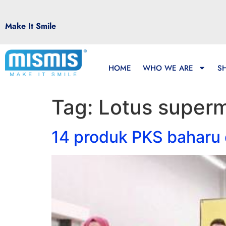
Make It Smile
HOME
WHO WE ARE
S
Tag:
Lotus super
14 produk PKS baharu 